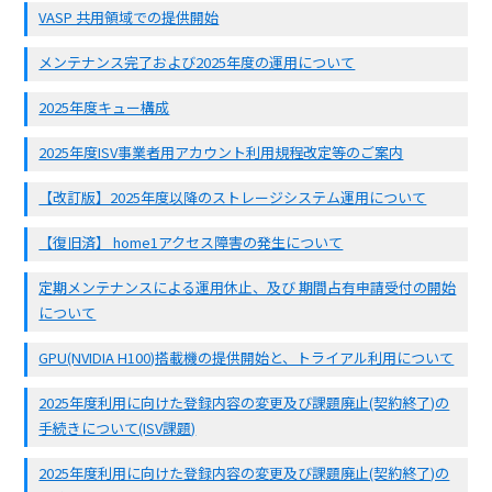
VASP 共用領域での提供開始
メンテナンス完了および2025年度の運用について
2025年度キュー構成
2025年度ISV事業者用アカウント利用規程改定等のご案内
【改訂版】2025年度以降のストレージシステム運用について
【復旧済】 home1アクセス障害の発生について
定期メンテナンスによる運用休止、及び 期間占有申請受付の開始
について
GPU(NVIDIA H100)搭載機の提供開始と、トライアル利用について
2025年度利用に向けた登録内容の変更及び課題廃止(契約終了)の
手続きについて(ISV課題)
2025年度利用に向けた登録内容の変更及び課題廃止(契約終了)の