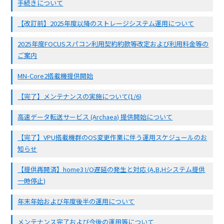
手続きについて
【改訂前】2025年度以降のストレージシステム運用について
2025年度FOCUSスパコン利用契約約款等改定および利用料金等の
ご案内
MN-Core2搭載機提供開始
【完了】メンテナンスの実施について(1/6)
高速データ転送サービス (Archaea) 提供開始について
【完了】VPU搭載機群のOS変更作業に伴う運用スケジュールのお
知らせ
【提供再開済】home3 I/O遅延の発生と対応 (A,B,Hシステム提供
一時停止)
年末年始および年度後半の運用について
メンテナンス完了および今後の運用等について