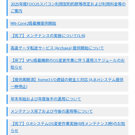
2025年度FOCUSスパコン利用契約約款等改定および利用料金等の
ご案内
MN-Core2搭載機提供開始
【完了】メンテナンスの実施について(1/6)
高速データ転送サービス (Archaea) 提供開始について
【完了】VPU搭載機群のOS変更作業に伴う運用スケジュールのお
知らせ
【提供再開済】home3 I/O遅延の発生と対応 (A,B,Hシステム提供
一時停止)
年末年始および年度後半の運用について
メンテナンス完了および今後の運用等について
【完了】Q,RシステムOS変更作業実施(8月メンテナンス時)のお知
らせ