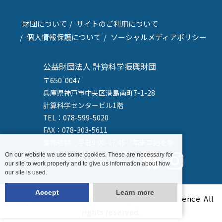
財団について
サイトのご利用について
個人情報保護について
ソーシャルメディアポリシー
公益財団法人 計算科学振興財団
〒650-0047
兵庫県神戸市中央区港島南町7-1-28
計算科学センタービル1階
TEL：078-599-5020
FAX：078-303-5611
業務時間：平日9:00-17:45（年末年始を除
く）
On our website we use some cookies. These are necessary for
our site to work properly and to give us information about how
our site is used.
Accept
Learn more
Copyright © Foundation for Computational Science. All
rights reserved.