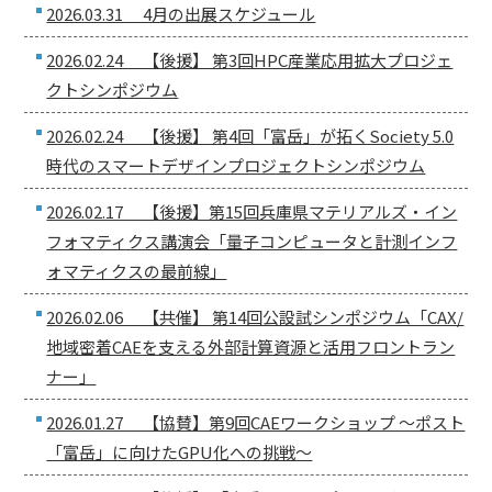
2026.03.31 4月の出展スケジュール
2026.02.24 【後援】 第3回HPC産業応用拡大プロジェ
クトシンポジウム
2026.02.24 【後援】 第4回「富岳」が拓くSociety 5.0
時代のスマートデザインプロジェクトシンポジウム
2026.02.17 【後援】第15回兵庫県マテリアルズ・イン
フォマティクス講演会「量子コンピュータと計測インフ
ォマティクスの最前線」
2026.02.06 【共催】 第14回公設試シンポジウム「CAX/
地域密着CAEを支える外部計算資源と活用フロントラン
ナー」
2026.01.27 【協賛】第9回CAEワークショップ 〜ポスト
「富岳」に向けたGPU化への挑戦〜