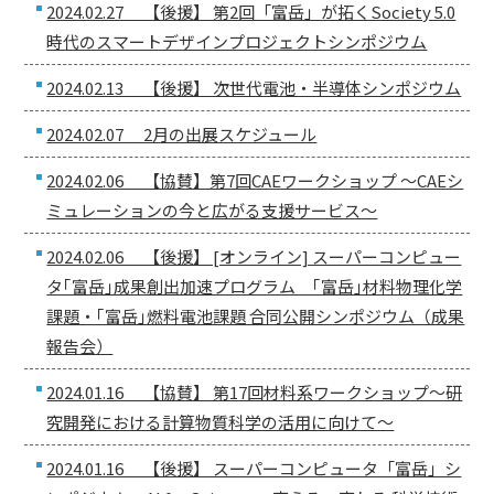
2024.02.27 【後援】 第2回「富岳」が拓くSociety 5.0
時代のスマートデザインプロジェクトシンポジウム
2024.02.13 【後援】 次世代電池・半導体シンポジウム
2024.02.07 2月の出展スケジュール
2024.02.06 【協賛】第7回CAEワークショップ 〜CAEシ
ミュレーションの今と広がる支援サービス〜
2024.02.06 【後援】 [オンライン] スーパーコンピュー
タ｢富岳｣成果創出加速プログラム ｢富岳｣材料物理化学
課題・｢富岳｣燃料電池課題 合同公開シンポジウム（成果
報告会）
2024.01.16 【協賛】 第17回材料系ワークショップ〜研
究開発における計算物質科学の活用に向けて〜
2024.01.16 【後援】 スーパーコンピュータ「富岳」シ