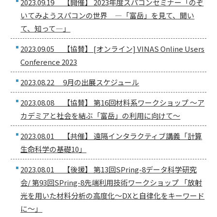
2023.09.19 【開催】 2023年度スパコンセミナー「のぞ
いてみようスパコンの世界 ―「富岳」を見て、聞い
て、知って―」
2023.09.05 【協賛】 [オンライン] VINAS Online Users
Conference 2023
2023.08.22 9月の出展スケジュール
2023.08.08 【協賛】 第16回材料系ワークショップ 〜ア
カデミアと社会を結ぶ「富岳」の利用に向けて〜
2023.08.01 【共催】 遠隔インタラクティブ講義「計算
生命科学の基礎10」
2023.08.01 【後援】 第13回SPring-8データ科学研究
会/ 第93回SPring-8先端利用技術ワークショップ 「放射
光を用いた材料分析の高度化～DXと自律化をキーワード
に～」