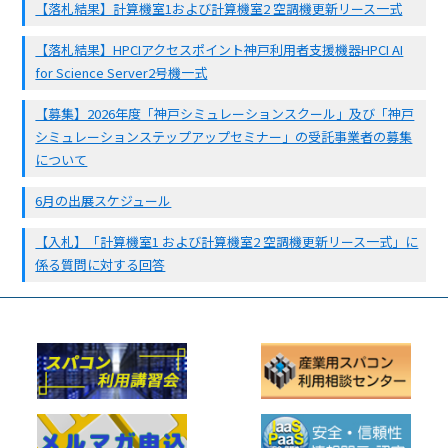
【落札結果】計算機室1および計算機室2 空調機更新リース一式
【落札結果】HPCIアクセスポイント神戸利用者支援機器HPCI AI
for Science Server2号機一式
【募集】2026年度「神戸シミュレーションスクール」及び「神戸
シミュレーションステップアップセミナー」の受託事業者の募集
について
6月の出展スケジュール
【入札】「計算機室1 および計算機室2 空調機更新リース一式」に
係る質問に対する回答