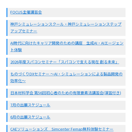
FOCUS主催講習会
神戸シミュレーションスクール・神戸シミュレーションステップ
アップセミナー
AI時代に向けたキャリア開発のための講座 生成AI・AIエージェン
ト体験
2026年度スパコンセミナー「スパコンで支える現在 創る未来」
ものづくりDXセミナー ～AI・シミュレーションによる製品開発の
効率化～
日本材料学会 第56回初心者のための有限要素法講習会(演習付き)
7月の出展スケジュール
6月の出展スケジュール
CAEソリューションズ Simcenter Femap無料体験セミナー