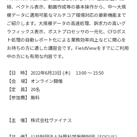
線、ベクトル表示、動画作成等の基本操作から、中～大規
模データに適用可能なマルチコア環境対応の最新機能まで
ご紹介します。大規模データの高速処理、訴求力の高いグ
ラフィックス表示、ポストプロセッサの一元化、CFDポス
ト処理の自動レポート化による業務効率向上などに関心を
お持ちの方に適した講習会です。FieldViewをすでにご利用
中の方にも有用な内容です。
【日 時】
2022年6月23日 (木)
13:00 ～ 15:50
【会 場】
オンライン開催
【定 員】
20名
【参加費】
無料
【主 催】 株式会社ヴァイナス
【共 催】 公益財団法人計算科学振興財団（FOCUS）