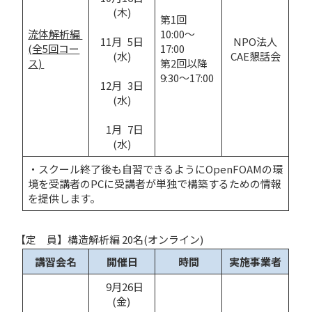
(木)
第1回
流体解析編 
10:00～
11月 5日
NPO法人
(全5回コー
17:00
(水)
CAE懇話会
ス) 
第2回以降
9:30～17:00
12月 3日
(水)
 1月 7日
(水)
・スクール終了後も自習できるようにOpenFOAMの環
境を受講者のPCに受講者が単独で構築するための情報
を提供します。
【定 員】構造解析編 20名(オンライン)
講習会名
開催日
時間
実施事業者
 9月26日
(金) 