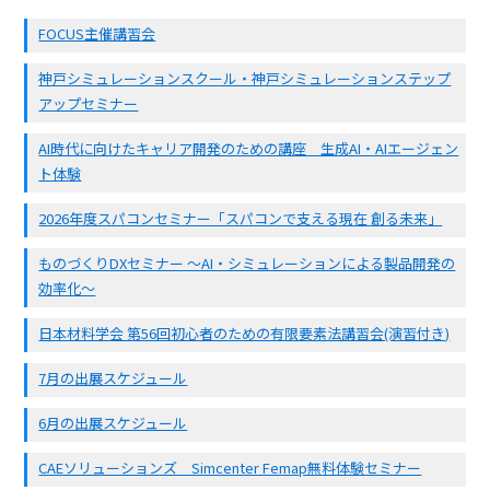
FOCUS主催講習会
神戸シミュレーションスクール・神戸シミュレーションステップ
アップセミナー
AI時代に向けたキャリア開発のための講座 生成AI・AIエージェン
ト体験
2026年度スパコンセミナー「スパコンで支える現在 創る未来」
ものづくりDXセミナー ～AI・シミュレーションによる製品開発の
効率化～
日本材料学会 第56回初心者のための有限要素法講習会(演習付き)
7月の出展スケジュール
6月の出展スケジュール
CAEソリューションズ Simcenter Femap無料体験セミナー