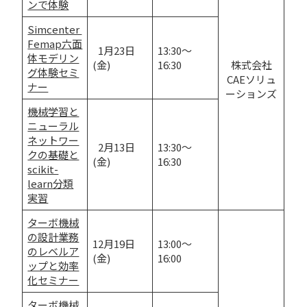
ンで体験
Simcenter 
Femap六面
 1月23日
13:30～
体モデリン
(金)
16:30
株式会社
グ体験セミ
CAEソリュ
ナー
ーションズ
機械学習と
ニューラル
ネットワー
 2月13日
13:30～
クの基礎と
(金)
16:30
scikit-
learn分類
実習
ターボ機械
の設計業務
12月19日
13:00～
のレベルア
(金)
16:00
ップと効率
化セミナー
ターボ機械