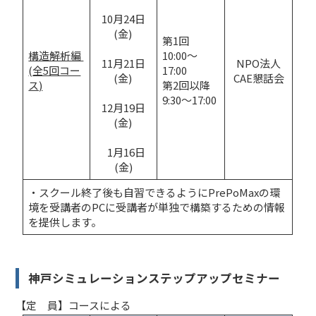
10月24日
(金) 
第1回
構造解析編 
10:00～
11月21日
NPO法人
(全5回コー
17:00
(金) 
CAE懇話会
ス)
第2回以降
9:30～17:00
12月19日
(金) 
 1月16日
(金)
・スクール終了後も自習できるようにPrePoMaxの環
境を受講者のPCに受講者が単独で構築するための情報
を提供します。
神戸シミュレーションステップアップセミナー
【定 員】コースによる