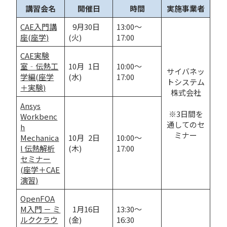
講習会名
開催日
時間
実施事業者
CAE入門講
 9月30日
13:00～
座(座学)
(火)
17:00
CAE実験
室‐伝熱工
10月 1日
10:00～
サイバネッ
学編(座学
(水)
17:00
トシステム
＋実験)
株式会社
Ansys
※3日間を
Workbenc
通してのセ
h
ミナー
Mechanica
10月 2日
10:00～
l 伝熱解析
(木)
17:00
セミナー
(座学＋CAE
演習)
OpenFOA
M入門 － ミ
 1月16日
13:30～
ルククラウ
(金)
16:30